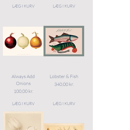
LÆG I KURV
LÆG I KURV
Always Add
Lobster & Fish
Onions
Pris
340,00 kr.
Pris
100,00 kr.
LÆG I KURV
LÆG I KURV