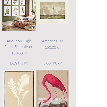
Audubon Fugle
America Cup
Serie (54 motiver)
Pris
150,00 kr.
Pris
150,00 kr.
LÆG I KURV
LÆG I KURV