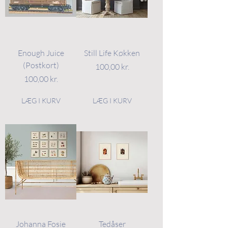
Enough Juice
Still Life Køkken
(Postkort)
Pris
100,00 kr.
Pris
100,00 kr.
LÆG I KURV
LÆG I KURV
Johanna Fosie
Tedåser