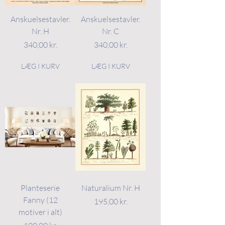
Anskuelsestavler.
Anskuelsestavler.
Nr. H
Nr. C
Pris
Pris
340,00 kr.
340,00 kr.
LÆG I KURV
LÆG I KURV
Planteserie
Naturalium Nr. H
Fanny (12
Pris
195,00 kr.
motiver i alt)