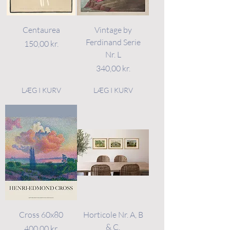
Centaurea
Vintage by
Ferdinand Serie
Pris
150,00 kr.
Nr. L
Pris
340,00 kr.
LÆG I KURV
LÆG I KURV
Cross 60x80
Horticole Nr. A, B
& C.
Pris
400,00 kr.