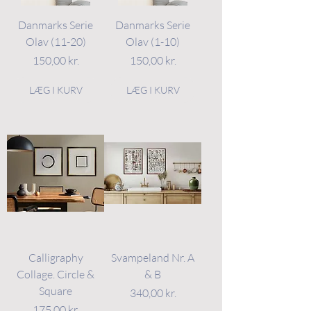
Danmarks Serie
Danmarks Serie
Olav (11-20)
Olav (1-10)
Pris
Pris
150,00 kr.
150,00 kr.
LÆG I KURV
LÆG I KURV
Calligraphy
Svampeland Nr. A
Collage. Circle &
& B
Square
Pris
340,00 kr.
Pris
175,00 kr.