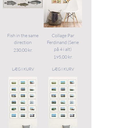
Fish in the same
Collage Par
direction
Ferdinand (Serie
på 4 i alt)
Pris
230,00 kr.
Pris
195,00 kr.
LÆG I KURV
LÆG I KURV