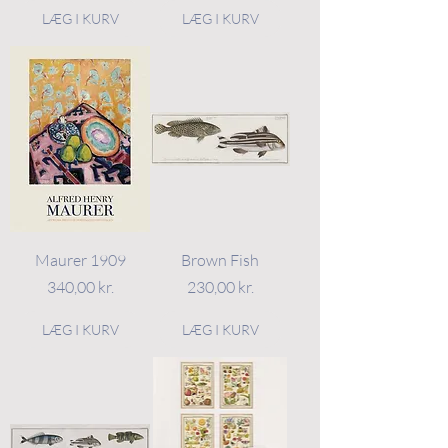
LÆG I KURV
LÆG I KURV
Maurer 1909
Brown Fish
Pris
Pris
340,00 kr.
230,00 kr.
LÆG I KURV
LÆG I KURV