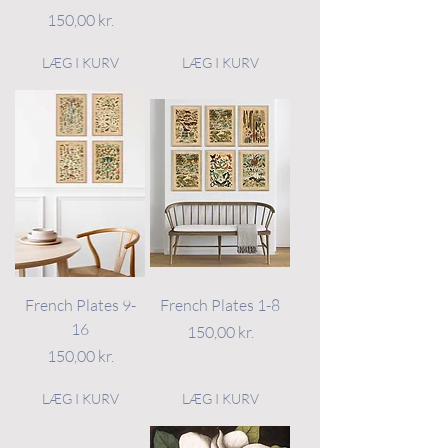
Pris
150,00 kr.
LÆG I KURV
LÆG I KURV
French Plates 9-
French Plates 1-8
16
Pris
150,00 kr.
Pris
150,00 kr.
LÆG I KURV
LÆG I KURV