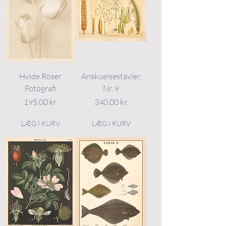
Hvide Roser
Anskuelsestavler.
Fotografi
Nr. 9
Pris
Pris
195,00 kr.
340,00 kr.
LÆG I KURV
LÆG I KURV