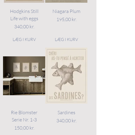
Hodgkins Still
Niagara Plum
Life with eggs
Pris
195,00 kr.
Pris
340,00 kr.
LÆG I KURV
LÆG I KURV
Rie Blomster
Sardines
Serie Nr. 1-3
Pris
340,00 kr.
Pris
150,00 kr.