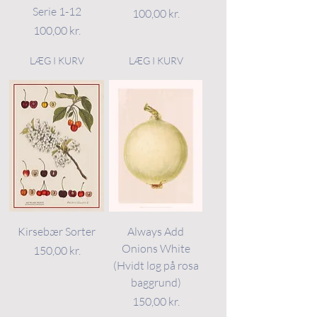
Serie 1-12
Pris
100,00 kr.
Pris
100,00 kr.
LÆG I KURV
LÆG I KURV
Kirsebær Sorter
Always Add
Onions White
Pris
150,00 kr.
(Hvidt løg på rosa
baggrund)
Pris
150,00 kr.