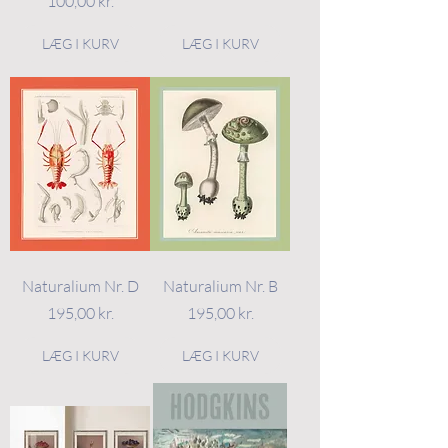
Pris
100,00 kr.
LÆG I KURV
LÆG I KURV
Naturalium Nr. D
Naturalium Nr. B
Pris
Pris
195,00 kr.
195,00 kr.
LÆG I KURV
LÆG I KURV