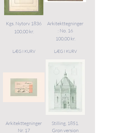
Kgs. Nytorv 1836
Arkitekttegninger
: No. 16
Pris
100,00 kr.
Pris
100,00 kr.
LÆG I KURV
LÆG I KURV
Arkitekttegninger
Stilling, 1851.
Nr. 17
Grøn version