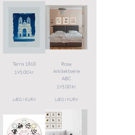
Terris 1868
Rosa
Arkitektserie
Pris
195,00 kr.
ABC
Pris
195,00 kr.
LÆG I KURV
LÆG I KURV