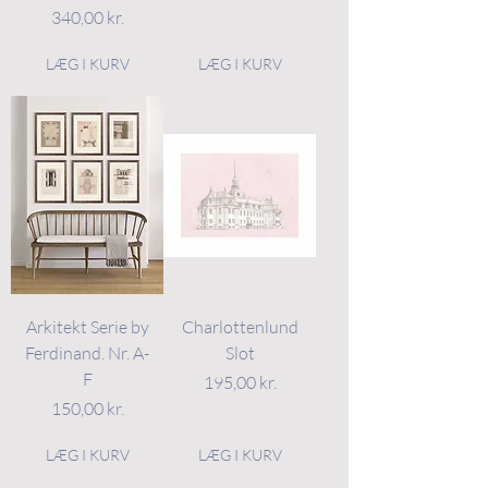
Pris
340,00 kr.
LÆG I KURV
LÆG I KURV
Arkitekt Serie by
Charlottenlund
Ferdinand. Nr. A-
Slot
F
Pris
195,00 kr.
Pris
150,00 kr.
LÆG I KURV
LÆG I KURV