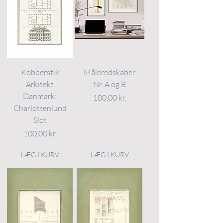
Kobberstik
Måleredskaber
Arkitekt
Nr. A og B
Danmark:
Pris
100,00 kr.
Charlottenlund
Slot
Pris
100,00 kr.
LÆG I KURV
LÆG I KURV