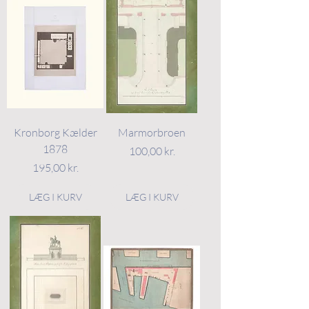
Kronborg Kælder
Marmorbroen
1878
Pris
100,00 kr.
Pris
195,00 kr.
LÆG I KURV
LÆG I KURV