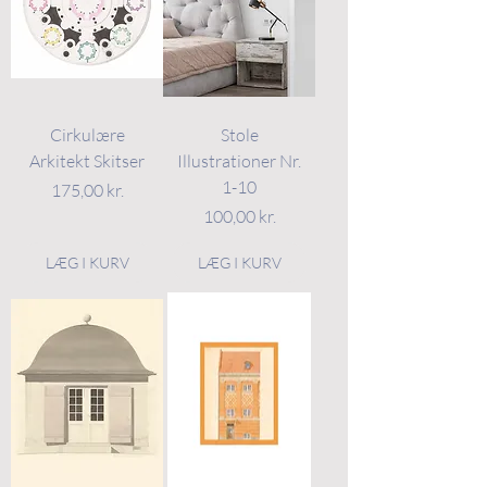
Cirkulære
Stole
Arkitekt Skitser
Illustrationer Nr.
1-10
Pris
175,00 kr.
Pris
100,00 kr.
LÆG I KURV
LÆG I KURV