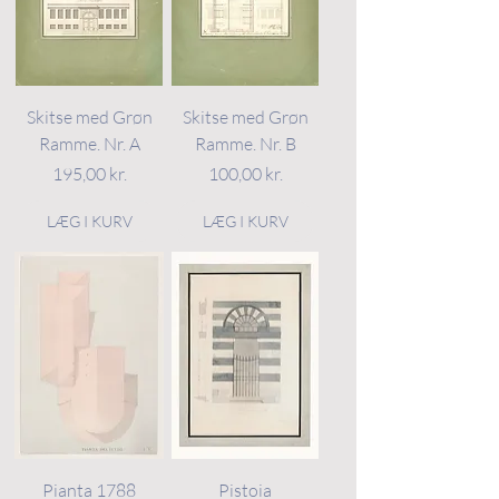
Skitse med Grøn
Skitse med Grøn
Ramme. Nr. A
Ramme. Nr. B
Pris
Pris
195,00 kr.
100,00 kr.
LÆG I KURV
LÆG I KURV
Pianta 1788
Pistoia