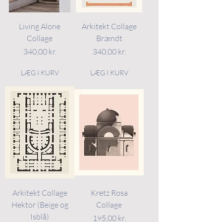
Living Alone
Arkitekt Collage
Collage
Brændt
Pris
Pris
340,00 kr.
340,00 kr.
LÆG I KURV
LÆG I KURV
Arkitekt Collage
Kretz Rosa
Hektor (Beige og
Collage
Isblå)
Pris
195,00 kr.