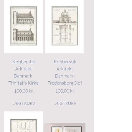
Kobberstik
Kobberstik
Arkitekt
Arkitekt
Danmark:
Danmark:
Trinitatis Kirke
Fredensborg Slot
Pris
Pris
100,00 kr.
100,00 kr.
LÆG I KURV
LÆG I KURV