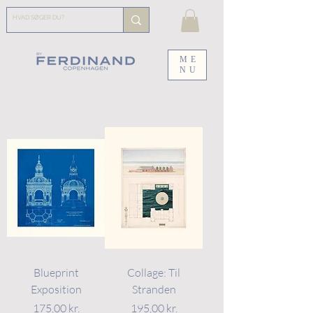
ME
NU
Blueprint
Collage: Til
Exposition
Stranden
Pris
Pris
175,00 kr.
195,00 kr.