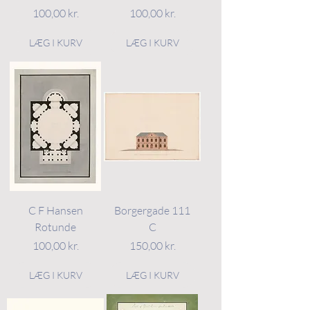
Pris
Pris
100,00 kr.
100,00 kr.
LÆG I KURV
LÆG I KURV
C F Hansen
Borgergade 111
Rotunde
C
Pris
Pris
100,00 kr.
150,00 kr.
LÆG I KURV
LÆG I KURV