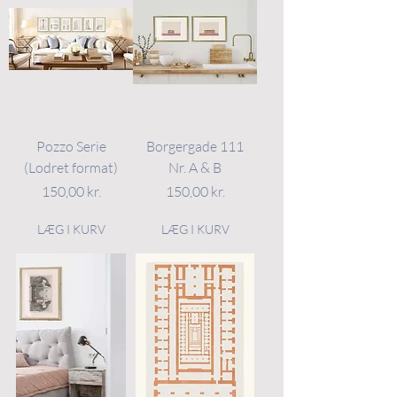
Pozzo Serie
Borgergade 111
(Lodret format)
Nr. A & B
Pris
Pris
150,00 kr.
150,00 kr.
LÆG I KURV
LÆG I KURV