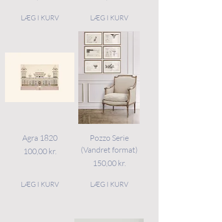
LÆG I KURV
LÆG I KURV
Agra 1820
Pozzo Serie
(Vandret format)
Pris
100,00 kr.
Pris
150,00 kr.
LÆG I KURV
LÆG I KURV