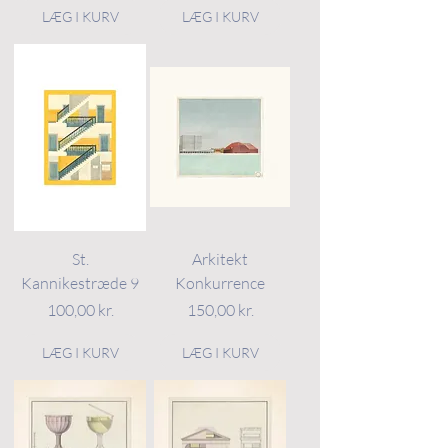
LÆG I KURV
LÆG I KURV
St.
Arkitekt
Kannikestræde 9
Konkurrence
Pris
Pris
100,00 kr.
150,00 kr.
LÆG I KURV
LÆG I KURV