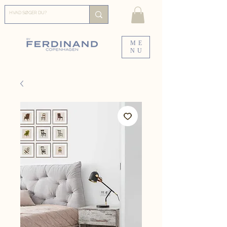
ME
NU