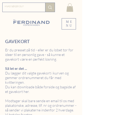
ME
NU
GAVEKORT
Er du presset på tid - eller er du løbet tør for
ideer til en personlig gave - så kunne et
gavekort være en perfekt løsning.
Så let er det ...
Du lægger dit valgte gavekort i kurven og
gemmer ordrenummeret du får med
kvitteringen.
Du kan downloade både forside og bagside af
et gavekort her.
Modtager skal bare sende en email til os med
plakatønske, adresse, tlf. nr og ordrenummer -
så sender vi plakaterne indenfor 2 hverdage.
Vi betaler fragten.