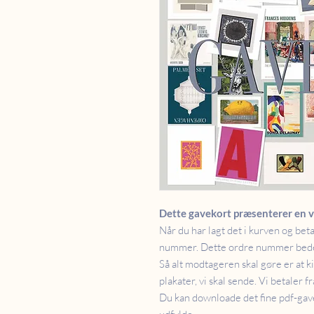
Dette gavekort præsenterer en v
Når du har lagt det i kurven og beta
nummer. Dette ordre nummer bedes
Så alt modtageren skal gøre er at 
plakater, vi skal sende. Vi betaler f
Du kan downloade det fine pdf-gave