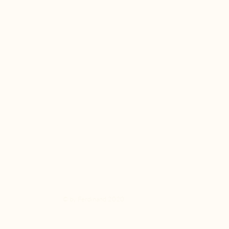
PRISER
TILBUD
OM OS
RETUR
FAQ
GAVEKORT
B2B
FIND VEJ
DIY MAL SELV
Persondatapolitik
© by Ferdinand 2020