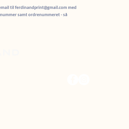
email til ferdinandprint@gmail.com med
fonnummer samt ordrenummeret - så
ør tv
g
gmail.com
t snart.