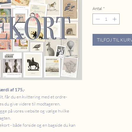
Antal
*
TILFØJ TIL KUR
ærdi af 175,-
lt, får du en kvittering med et ordre-
 du give videre til modtageren.
kigge på vores website og vælge hvilke
ragten.
kort - både forside og en bagside du kan