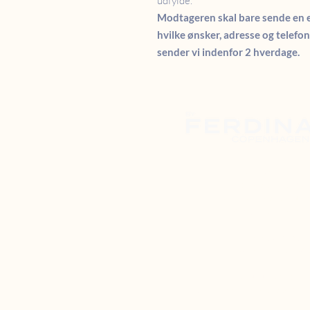
udfylde.
Modtageren skal bare sende en 
hvilke ønsker, adresse og tele
sender vi indenfor 2 hverdage.
SHOWROOM
Danstrupvej 27
Bygning L, stuen, 1 d
3480 Fredensbor
+45 20892426
byFerdinandCopenhagen@
ÅBNINGSTIDER:
Showroom forventes åbne