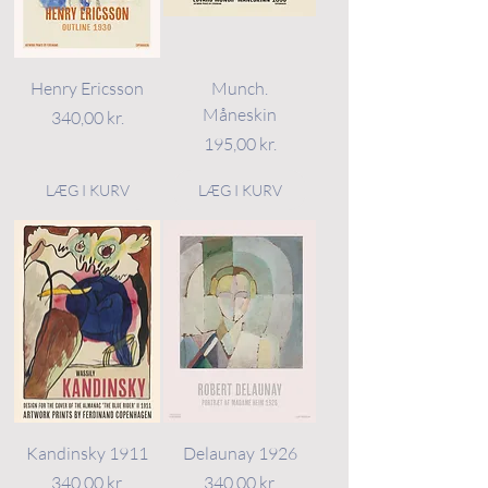
Henry Ericsson
Munch.
Måneskin
Pris
340,00 kr.
Pris
195,00 kr.
LÆG I KURV
LÆG I KURV
Kandinsky 1911
Delaunay 1926
Pris
Pris
340,00 kr.
340,00 kr.