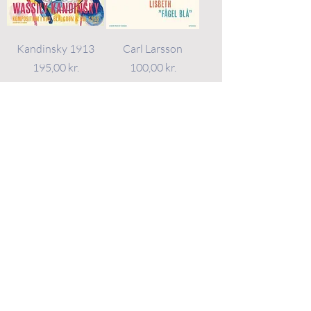
Kandinsky 1913
Carl Larsson
Pris
Pris
195,00 kr.
100,00 kr.
LÆG I KURV
LÆG I KURV
Harald Giersing
Galanda 1932
1910
Pris
100,00 kr.
Pris
100,00 kr.