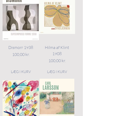
Dismorr 1938
Hilma af Klint
1908
Pris
100,00 kr.
Pris
100,00 kr.
LÆG I KURV
LÆG I KURV