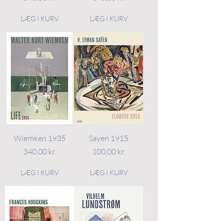
LÆG I KURV
LÆG I KURV
Wiemken 1935
Sayen 1915
Pris
Pris
340,00 kr.
100,00 kr.
LÆG I KURV
LÆG I KURV