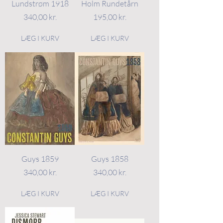
Lundstrøm 1918
Holm Rundetårn
Pris
Pris
340,00 kr.
195,00 kr.
LÆG I KURV
LÆG I KURV
Guys 1859
Guys 1858
Pris
Pris
340,00 kr.
340,00 kr.
LÆG I KURV
LÆG I KURV