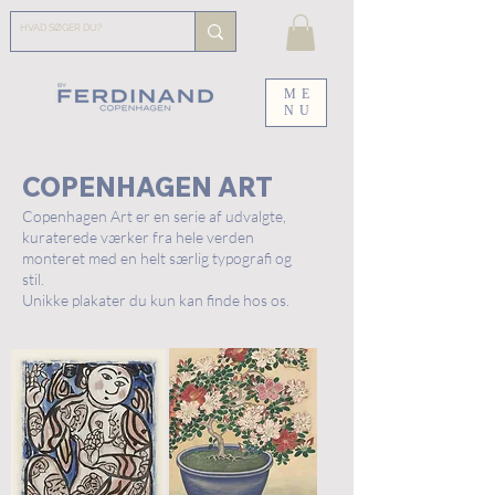
ME
NU
COPENHAGEN ART
Copenhagen Art er en serie af udvalgte,
kuraterede værker fra hele verden
monteret med en helt særlig typografi og
stil.
Unikke plakater du kun kan finde hos os.