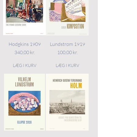
Hodgkins 1909
Lundstrøm 1919
Pris
Pris
340,00 kr.
100,00 kr.
LÆG I KURV
LÆG I KURV