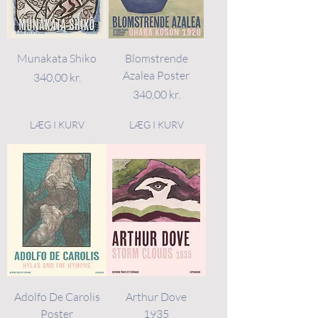
Munakata Shiko
Blomstrende
Azalea Poster
Pris
340,00 kr.
Pris
340,00 kr.
LÆG I KURV
LÆG I KURV
Adolfo De Carolis
Arthur Dove
Poster
1935