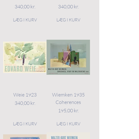
Pris
Pris
340,00 kr.
340,00 kr.
LÆG I KURV
LÆG I KURV
Weie 1923
Wiemken 1935
Coherences
Pris
340,00 kr.
Pris
195,00 kr.
LÆG I KURV
LÆG I KURV