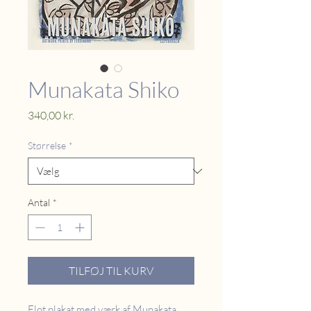
Munakata Shiko
Pris
340,00 kr.
Størrelse
*
Antal
*
TILFØJ TIL KURV
Flot plakat med værk af Munakata