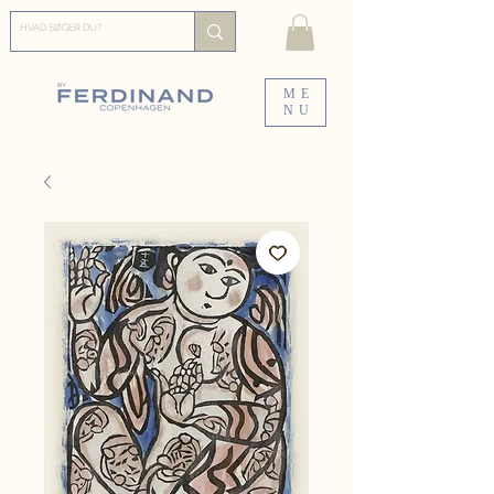
ME
NU