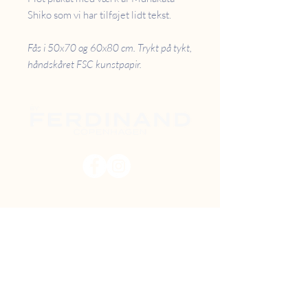
Shiko som vi har tilføjet lidt tekst.
Fås i 50x70 og 60x80 cm. Trykt på tykt,
håndskåret FSC kunstpapir.
PRISER
RETUR
B2B
FAQ
GAVEKORT
OM OS
TILBUD
DIY MAL SELV
FIND VEJ