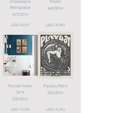
Champagne
Poster
Retroplakat
Pris
340,00 kr.
Pris
195,00 kr.
LÆG I KURV
LÆG I KURV
Florida Water
Playboy Retro
Serie
Pris
340,00 kr.
Pris
100,00 kr.
LÆG I KURV
LÆG I KURV