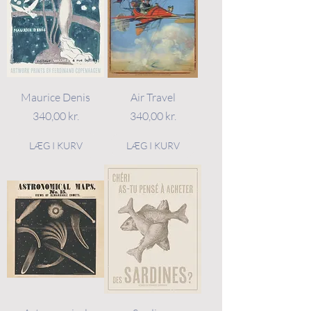
Maurice Denis
Air Travel
Pris
Pris
340,00 kr.
340,00 kr.
LÆG I KURV
LÆG I KURV