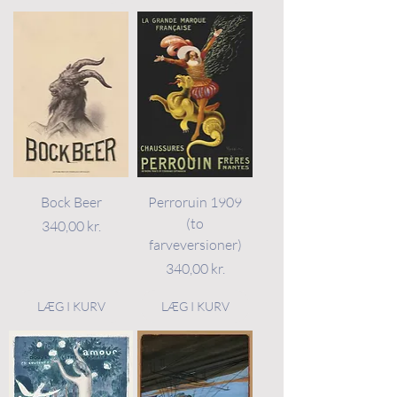
Bock Beer
Perroruin 1909
(to
Pris
340,00 kr.
farveversioner)
Pris
340,00 kr.
LÆG I KURV
LÆG I KURV