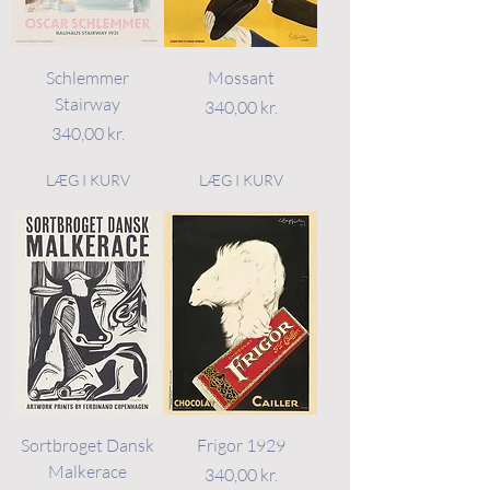
Schlemmer
Mossant
Stairway
Pris
340,00 kr.
Pris
340,00 kr.
LÆG I KURV
LÆG I KURV
Sortbroget Dansk
Frigor 1929
Malkerace
Pris
340,00 kr.