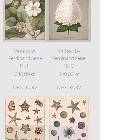
Vintage by
Vintage by
Ferdinand Serie
Ferdinand Serie
Nr. H
Nr. G
Pris
Pris
340,00 kr.
340,00 kr.
LÆG I KURV
LÆG I KURV