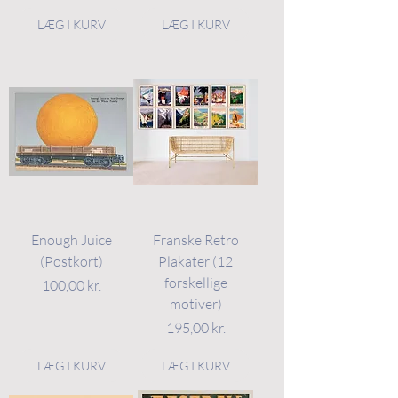
LÆG I KURV
LÆG I KURV
Enough Juice
Franske Retro
(Postkort)
Plakater (12
forskellige
Pris
100,00 kr.
motiver)
Pris
195,00 kr.
LÆG I KURV
LÆG I KURV