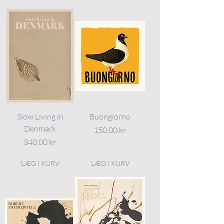
Slow Living in
Buongiorno
Denmark
Pris
150,00 kr.
Pris
340,00 kr.
LÆG I KURV
LÆG I KURV