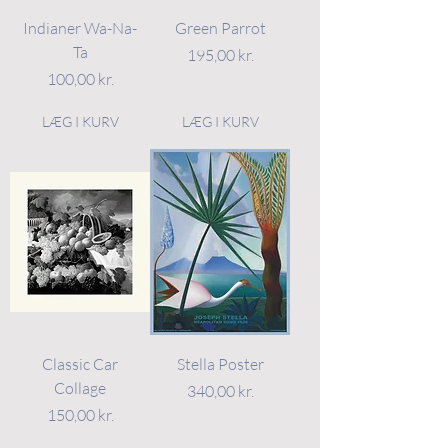
Indianer Wa-Na-
Green Parrot
Ta
Pris
195,00 kr.
Pris
100,00 kr.
LÆG I KURV
LÆG I KURV
Classic Car
Stella Poster
Collage
Pris
340,00 kr.
Pris
150,00 kr.