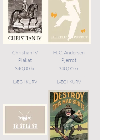
Christian IV
H. C. Andersen
Plakat
Pjerrot
Pris
Pris
340,00 kr.
340,00 kr.
LÆG I KURV
LÆG I KURV