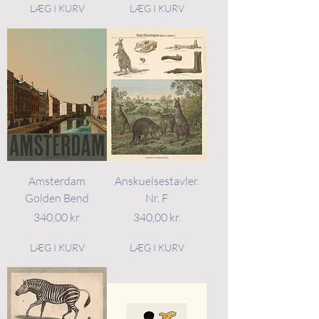
LÆG I KURV
LÆG I KURV
Amsterdam
Anskuelsestavler.
Golden Bend
Nr. F
Pris
Pris
340,00 kr.
340,00 kr.
LÆG I KURV
LÆG I KURV