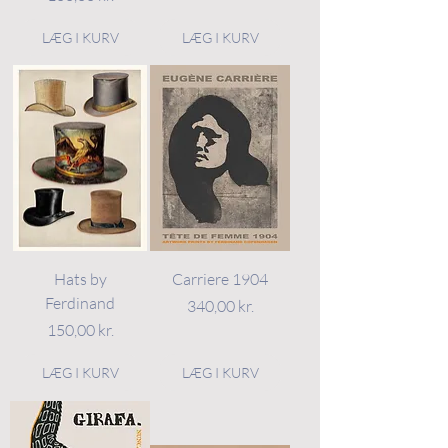
LÆG I KURV
LÆG I KURV
Hats by
Carriere 1904
Ferdinand
Pris
340,00 kr.
Pris
150,00 kr.
LÆG I KURV
LÆG I KURV