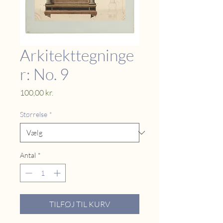
Arkitekttegninge
r: No. 9
Pris
100,00 kr.
Størrelse
*
Antal
*
TILFØJ TIL KURV