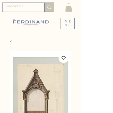
ME
NU