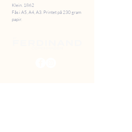
Klein. 1862
Fås i A5, A4, A3. Printet på 230 gram
papir.
PRISER
RETUR
B2B
FAQ
GAVEKORT
OM OS
TILBUD
DIY MAL SELV
FIND VEJ