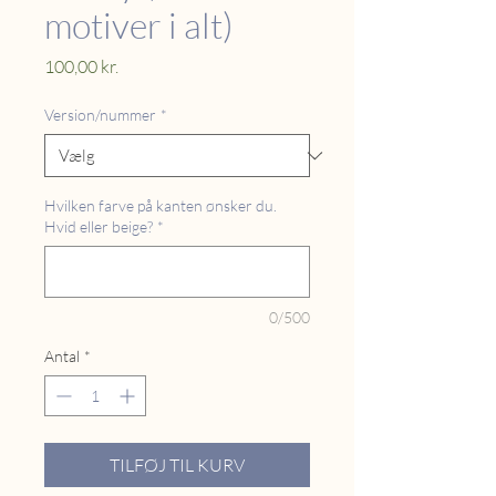
motiver i alt)
Pris
100,00 kr.
Version/nummer
*
Hvilken farve på kanten ønsker du.
Hvid eller beige?
*
0/500
Antal
*
TILFØJ TIL KURV