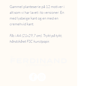
Gammel planteserie på 12 motiver i
alt som vi har lavet i to versioner. En
med lysbeige kant og en med en
cremehvid kant.
Fås i A4 (21x29,7 cm). Trykt på tykt,
håndskåret FSC kunstpapir.
PRISER
RETUR
B2B
FAQ
GAVEKORT
OM OS