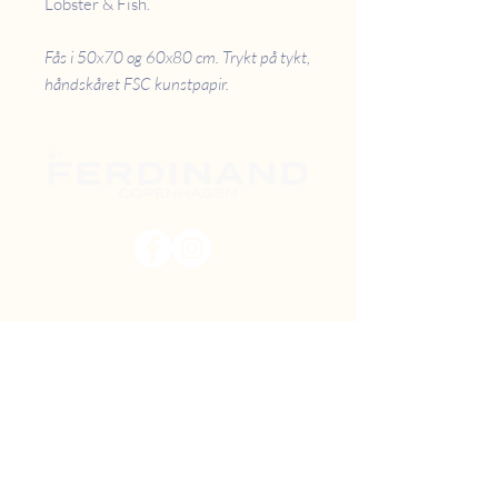
Lobster & Fish.
Fås i 50x70 og 60x80 cm. Trykt på tykt,
håndskåret FSC kunstpapir.
PRISER
RETUR
B2B
FAQ
GAVEKORT
OM OS
TILBUD
DIY MAL SELV
FIND VEJ