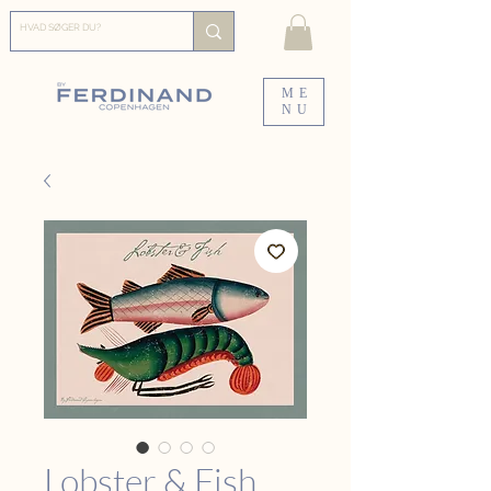
ME
NU
Lobster & Fish