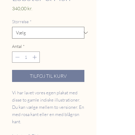
Pris
340,00 kr.
Størrelse
*
Antal
*
TILFØJ TIL KURV
Vi har lavet vores egen plakat med
disse to gamle indiske illustrationer.
Du kan vælge mellem to versioner. En
med rosa kant eller en med blågrøn
kant.