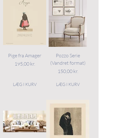
Pige fra Amager
Pozzo Serie
(Vandret format)
Pris
195,00 kr.
Pris
150,00 kr.
LÆG I KURV
LÆG I KURV