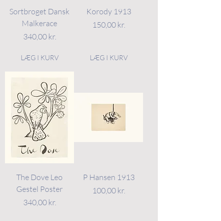
Sortbroget Dansk
Korody 1913
Malkerace
Pris
150,00 kr.
Pris
340,00 kr.
LÆG I KURV
LÆG I KURV
The Dove Leo
P Hansen 1913
Gestel Poster
Pris
100,00 kr.
Pris
340,00 kr.