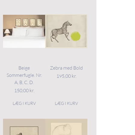
Beige
Zebra med Bold
Sommerfugle. Nr.
Pris
195,00 kr.
A, B, C, D.
Pris
150,00 kr.
LÆG I KURV
LÆG I KURV