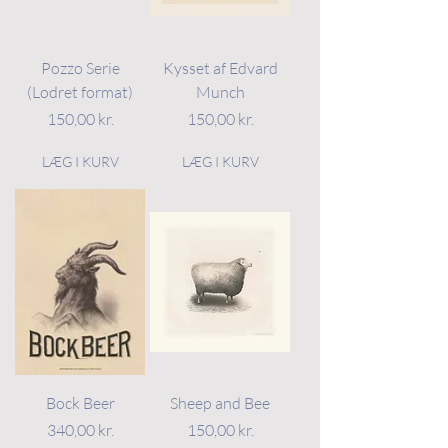
Pozzo Serie
Kysset af Edvard
(Lodret format)
Munch
Pris
Pris
150,00 kr.
150,00 kr.
LÆG I KURV
LÆG I KURV
Bock Beer
Sheep and Bee
Pris
Pris
340,00 kr.
150,00 kr.