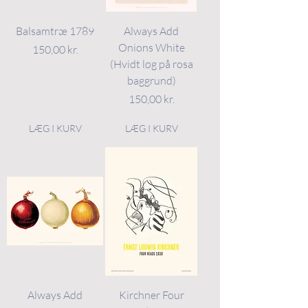
Balsamtræ 1789
Always Add
Onions White
Pris
150,00 kr.
(Hvidt løg på rosa
baggrund)
Pris
150,00 kr.
LÆG I KURV
LÆG I KURV
Always Add
Kirchner Four