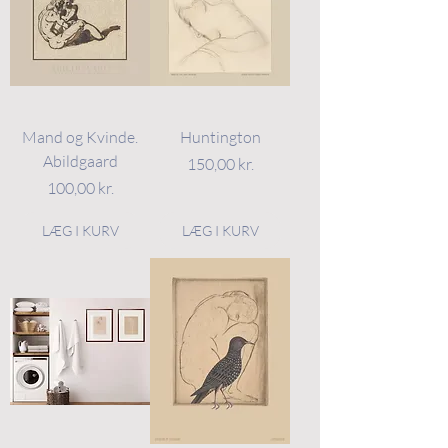
Mand og Kvinde.
Huntington
Abildgaard
Pris
150,00 kr.
Pris
100,00 kr.
LÆG I KURV
LÆG I KURV