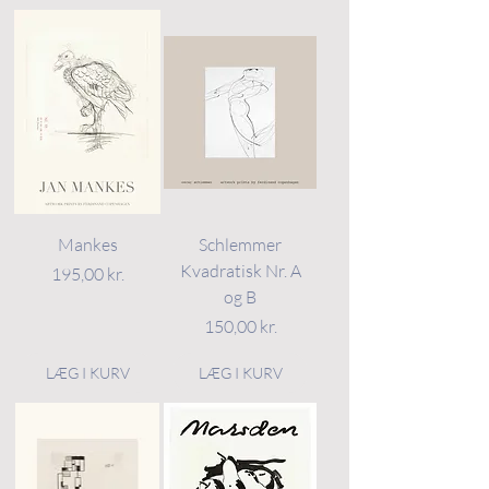
Mankes
Schlemmer
Kvadratisk Nr. A
Pris
195,00 kr.
og B
Pris
150,00 kr.
LÆG I KURV
LÆG I KURV