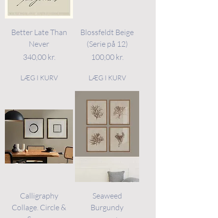
Better Late Than
Blossfeldt Beige
Never
(Serie på 12)
Pris
Pris
340,00 kr.
100,00 kr.
LÆG I KURV
LÆG I KURV
Calligraphy
Seaweed
Collage. Circle &
Burgundy