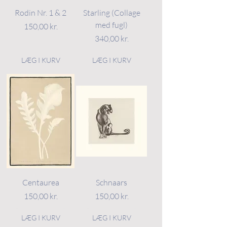
Rodin Nr. 1 & 2
Starling (Collage
med fugl)
Pris
150,00 kr.
Pris
340,00 kr.
LÆG I KURV
LÆG I KURV
Centaurea
Schnaars
Pris
Pris
150,00 kr.
150,00 kr.
LÆG I KURV
LÆG I KURV