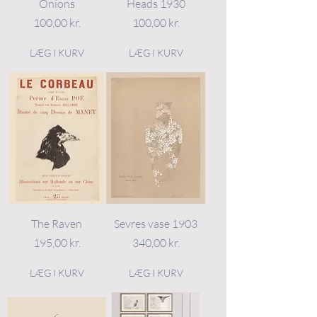
Onions
Heads 1930
Pris
Pris
100,00 kr.
100,00 kr.
LÆG I KURV
LÆG I KURV
The Raven
Sevres vase 1903
Pris
Pris
195,00 kr.
340,00 kr.
LÆG I KURV
LÆG I KURV