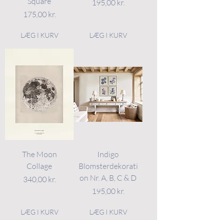
Square
Pris
195,00 kr.
Pris
175,00 kr.
LÆG I KURV
LÆG I KURV
The Moon
Indigo
Collage
Blomsterdekorati
on Nr. A, B, C & D
Pris
340,00 kr.
Pris
195,00 kr.
LÆG I KURV
LÆG I KURV