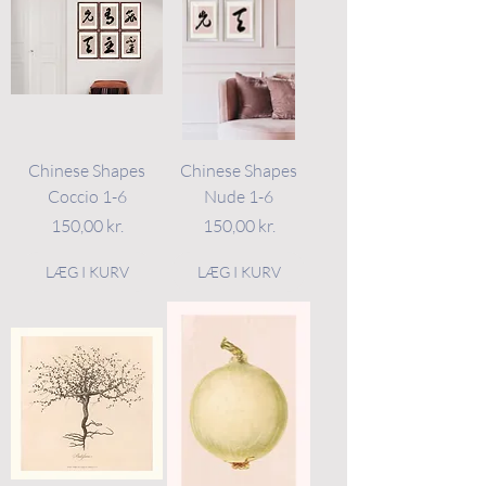
Chinese Shapes
Chinese Shapes
Coccio 1-6
Nude 1-6
Pris
Pris
150,00 kr.
150,00 kr.
LÆG I KURV
LÆG I KURV