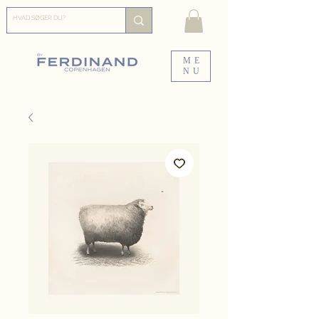
ME
NU