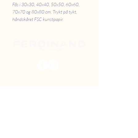
Fås i 30x30, 40x40, 50x50, 60x60,
70x70 og 80x80 cm. Trykt på tykt,
håndskåret FSC kunstpapir.
PRISER
RETUR
B2B
FAQ
GAVEKORT
OM OS
TILBUD
DIY MAL SELV
FIND VEJ