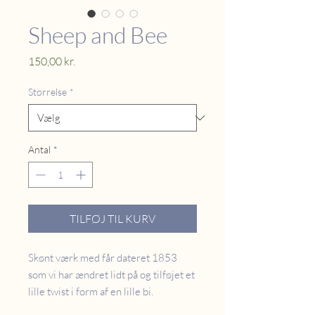
Sheep and Bee
Pris
150,00 kr.
Størrelse
*
Antal
*
TILFØJ TIL KURV
Skønt værk med får dateret 1853
som vi har ændret lidt på og tilføjet et
lille twist i form af en lille bi.