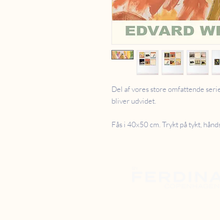
Del af vores store omfattende s
bliver udvidet.
Fås i 40x50 cm. Trykt på tykt, hån
SHOWROOM
Danstrupvej 27