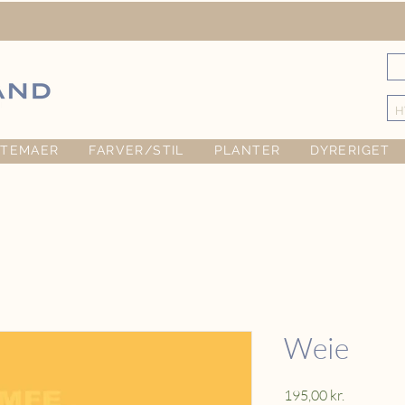
TEMAER
FARVER/STIL
PLANTER
DYRERIGET
Weie
Pris
195,00 kr.