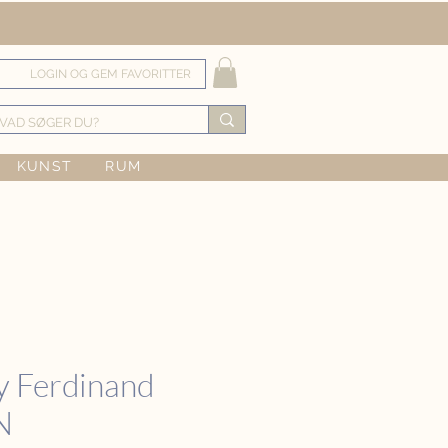
LOGIN OG GEM FAVORITTER
KUNST
RUM
y Ferdinand
N