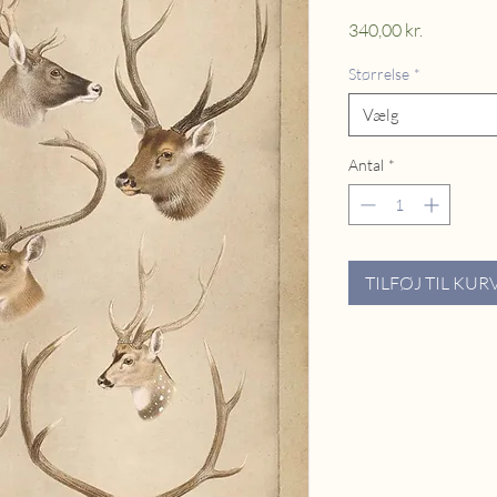
Pris
340,00 kr.
Størrelse
*
Vælg
Antal
*
TILFØJ TIL KUR