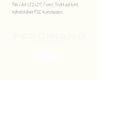
Fås i A4 (21x29,7 cm). Trykt på tykt,
håndskåret FSC kunstpapir.
PRISER
RETUR
B2B
FAQ
GAVEKORT
OM OS
TILBUD
DIY MAL SELV
FIND VEJ
SHOWROOM