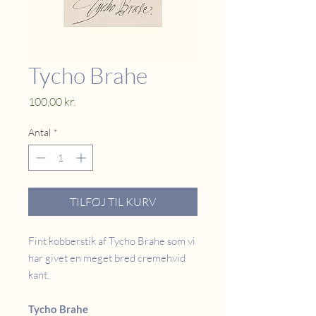
Tycho Brahe
Pris
100,00 kr.
Antal
*
TILFØJ TIL KURV
Fint kobberstik af Tycho Brahe som vi
har givet en meget bred cremehvid
kant.
Tycho Brahe