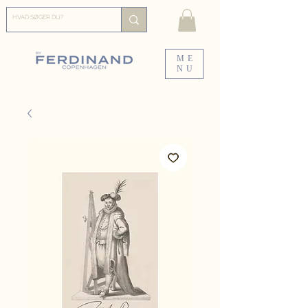
ME
NU