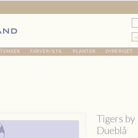
TEMAER
FARVER/STIL
PLANTER
DYRERIGET
Tigers by
Dueblå