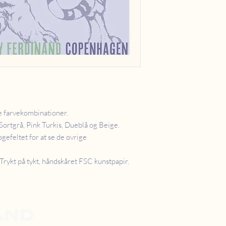
ge farvekombinationer.
Sortgrå, Pink Turkis, Dueblå og Beige.
øgefeltet for at se de øvrige
rykt på tykt, håndskåret FSC kunstpapir.