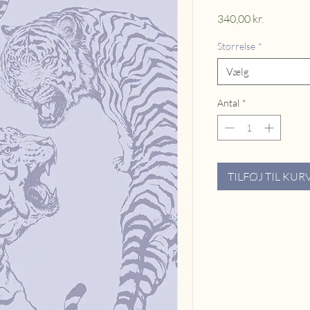
Pris
340,00 kr.
Størrelse
*
Vælg
Antal
*
TILFØJ TIL KUR