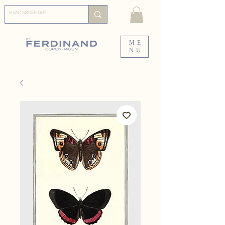
ME
NU