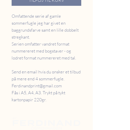
TILFØJ TIL KURV
Omfattende serie af gamle
sommerfugle jeg har givet en
baggrundsfarve samt en lille dobbelt
stregkant.
Serien omfatter vandret format
nummereret med bogstaver - og
lodret format nummereret med tal.
Send en email hvis du ønsker et tilbud
på mere end 4 sommerfugle.
Ferdinandprint@gmail.com
Fås i A5, A4, A3. Trykt på tykt
kartonpapir 220gr.