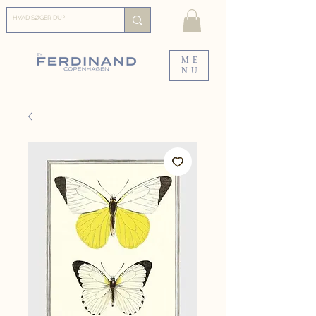
ME
NU