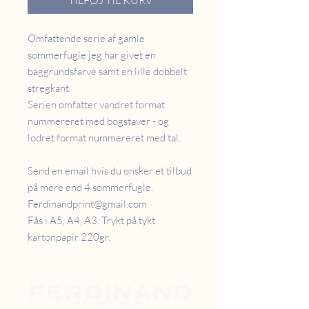
TILFØJ TIL KURV
Omfattende serie af gamle
sommerfugle jeg har givet en
baggrundsfarve samt en lille dobbelt
stregkant.
Serien omfatter vandret format
nummereret med bogstaver - og
lodret format nummereret med tal.
Send en email hvis du ønsker et tilbud
på mere end 4 sommerfugle.
Ferdinandprint@gmail.com
Fås i A5, A4, A3. Trykt på tykt
kartonpapir 220gr.