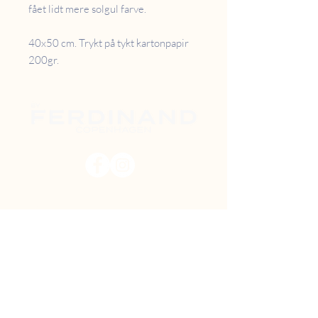
fået lidt mere solgul farve.
40x50 cm. Trykt på tykt kartonpapir
200gr.
PRISER
RETUR
B2B
FAQ
GAVEKORT
OM OS
TILBUD
DIY MAL SELV
FIND VEJ