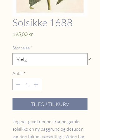
Solsikke 1688
Pris
195,00 kr.
Størrelse
*
Antal
*
TILFØJ TIL KURV
Jeg har givet denne skønne gamle
solsikke en ny baggrund og desuden
var den falmet væsentligt, så den har