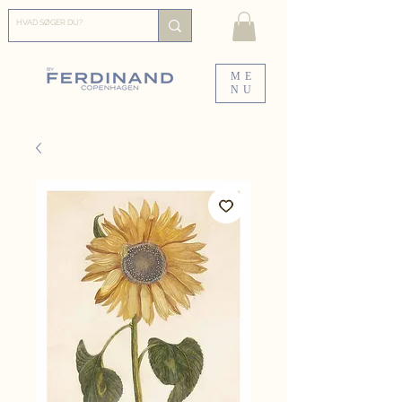
ME
NU