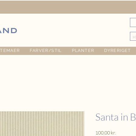
TEMAER
FARVER/STIL
PLANTER
DYRERIGET
Santa in 
Pris
100,00 kr.