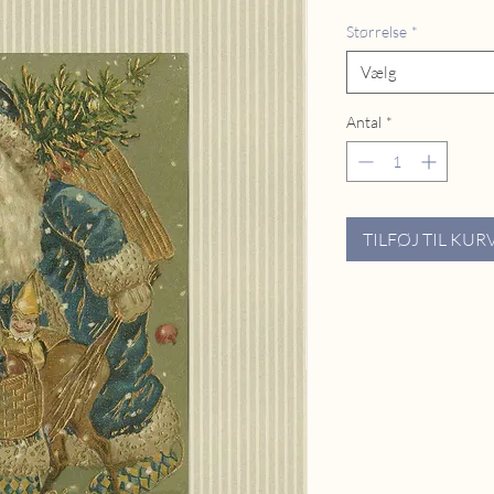
Størrelse
*
Vælg
Antal
*
TILFØJ TIL KUR