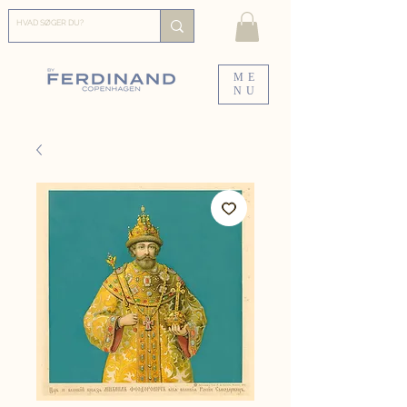
ME
NU