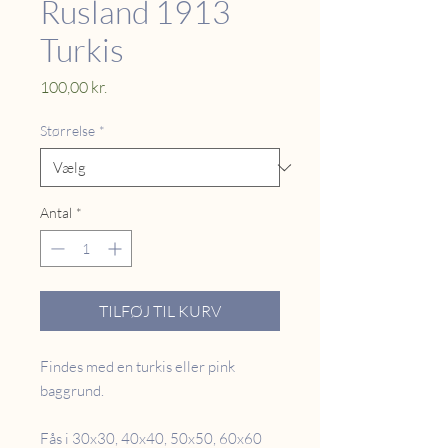
Rusland 1913
Turkis
Pris
100,00 kr.
Størrelse
*
Antal
*
TILFØJ TIL KURV
Findes med en turkis eller pink
baggrund.
Fås i 30x30, 40x40, 50x50, 60x60