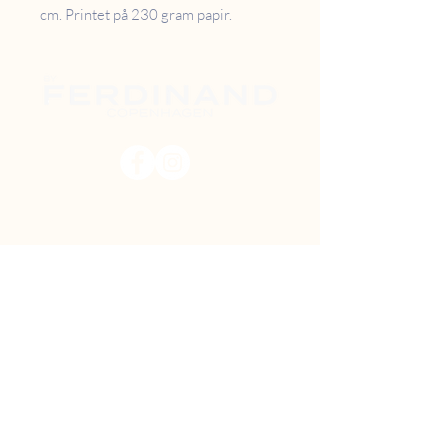
cm. Printet på 230 gram papir.
PRISER
RETUR
B2B
FAQ
GAVEKORT
OM OS
TILBUD
DIY MAL SELV
FIND VEJ
SHOWROOM
Danstrupvej 27