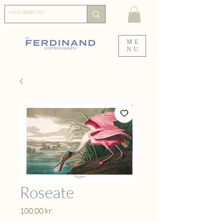
ME
NU
Roseate
Pris
100,00 kr.