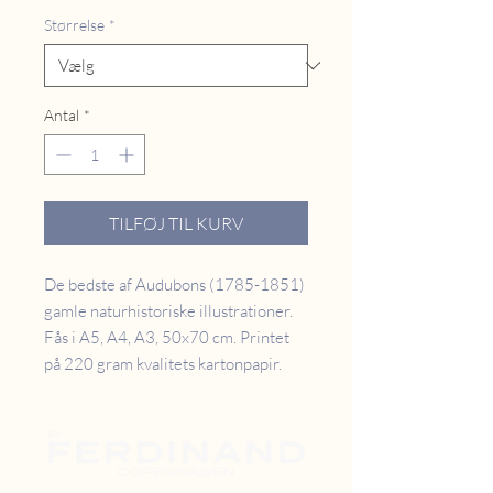
Størrelse
*
Antal
*
TILFØJ TIL KURV
De bedste af Audubons (1785-1851)
gamle naturhistoriske illustrationer.
Fås i A5, A4, A3, 50x70 cm. Printet
på 220 gram kvalitets kartonpapir.