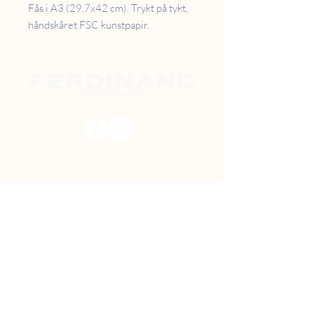
Fås i A3 (29,7x42 cm). Trykt på tykt,
håndskåret FSC kunstpapir.
PRISER
RETUR
B2B
FAQ
GAVEKORT
OM OS
TILBUD
DIY MAL SELV
FIND VEJ
SHOWROOM