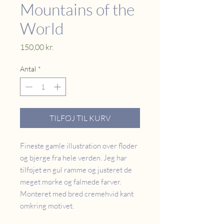
Mountains of the
World
Pris
150,00 kr.
Antal
*
TILFØJ TIL KURV
Fineste gamle illustration over floder
og bjerge fra hele verden. Jeg har
tilføjet en gul ramme og justeret de
meget mørke og falmede farver.
Monteret med bred cremehvid kant
omkring motivet.