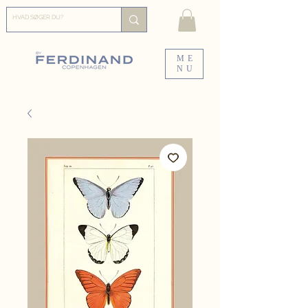
ME
NU