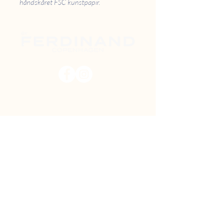
håndskåret FSC kunstpapir.
PRISER
RETUR
B2B
FAQ
GAVEKORT
OM OS
TILBUD
DIY MAL SELV
FIND VEJ
SHOWROOM
Danstrupvej 27
Bygning L, stuen, 1 dør tv