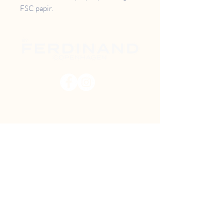
FSC papir.
PRISER
RETUR
B2B
FAQ
GAVEKORT
OM OS
TILBUD
DIY MAL SELV
FIND VEJ
SHOWROOM
Danstrupvej 27