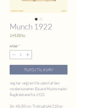
Munch 1922
Pris
195,00 kr.
Antal
*
TILFØJ TIL KURV
Jeg har valgt et lille udsnit af den
norske kunstner Edvard Muchs maleri
Åsgårdstrand fra 1922.
Str. 40x50 cm. Trykt på tykt 210 gr.