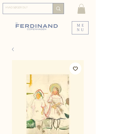
ME
NU