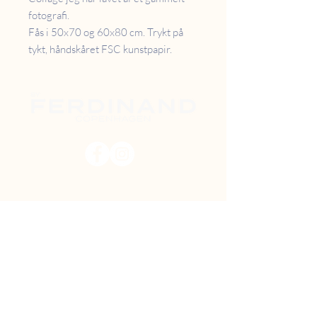
fotografi.
Fås i 50x70 og 60x80 cm. Trykt på
tykt, håndskåret FSC kunstpapir.
PRISER
RETUR
B2B
FAQ
GAVEKORT
OM OS
TILBUD
DIY MAL SELV
FIND VEJ