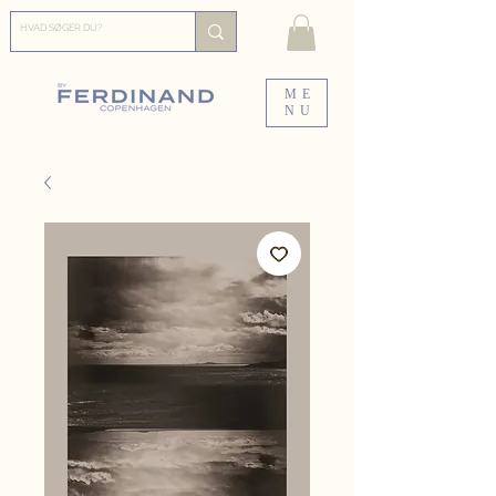
ME
NU