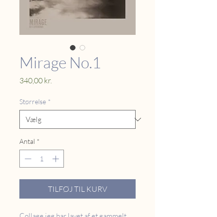
Mirage No.1
Pris
340,00 kr.
Størrelse
*
Antal
*
TILFØJ TIL KURV
Collage jeg har lavet af et gammelt