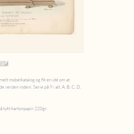
mmelt møbelkatalog og fik en idé om at
verden indeni. Serie på 9 i alt. A, B, C, D,
på tykt kartonpapir 220gr.