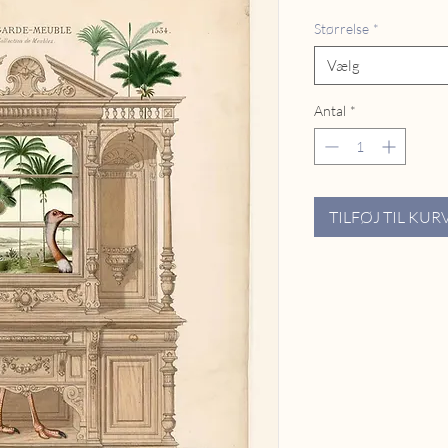
Størrelse
*
Vælg
Antal
*
TILFØJ TIL KUR