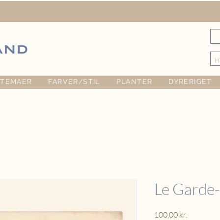
TEMAER
FARVER/STIL
PLANTER
DYRERIGET
Le Garde
Pris
100,00 kr.