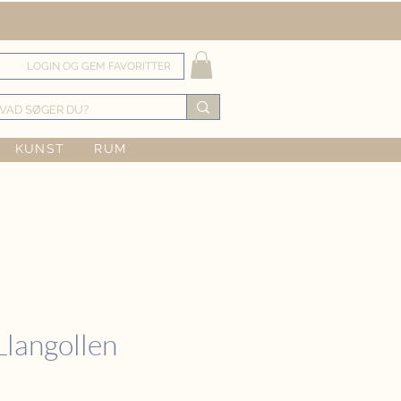
LOGIN OG GEM FAVORITTER
KUNST
RUM
Llangollen