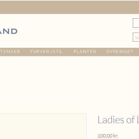
TEMAER
FARVER/STIL
PLANTER
DYRERIGET
Ladies of 
Pris
100,00 kr.