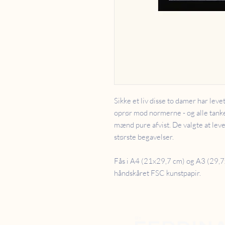
Sikke et liv disse to damer har leve
oprør mod normerne - og alle tanke
mænd pure afvist. De valgte at leve
største begavelser.
Fås i A4 (21x29,7 cm) og A3 (29,7x
håndskåret FSC kunstpapir.