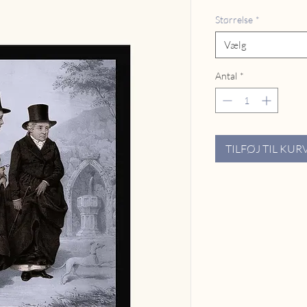
Størrelse
*
Vælg
Antal
*
TILFØJ TIL KUR