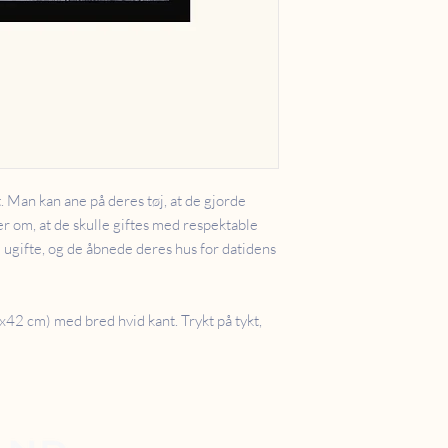
t. Man kan ane på deres tøj, at de gjorde
r om, at de skulle giftes med respektable
 ugifte, og de åbnede deres hus for datidens
42 cm) med bred hvid kant. Trykt på tykt,