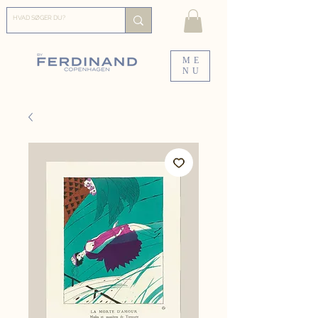
ME
NU