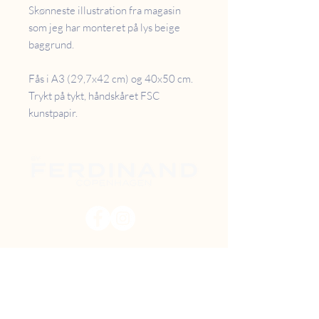
Skønneste illustration fra magasin
som jeg har monteret på lys beige
baggrund.
Fås i A3 (29,7x42 cm) og 40x50 cm.
Trykt på tykt, håndskåret FSC
kunstpapir.
PRISER
RETUR
B2B
FAQ
GAVEKORT
OM OS
TILBUD
DIY MAL SELV