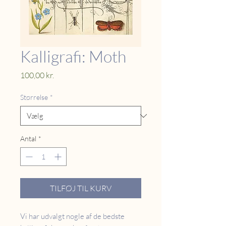
Kalligrafi: Moth
Pris
100,00 kr.
Størrelse
*
Antal
*
TILFØJ TIL KURV
Vi har udvalgt nogle af de bedste