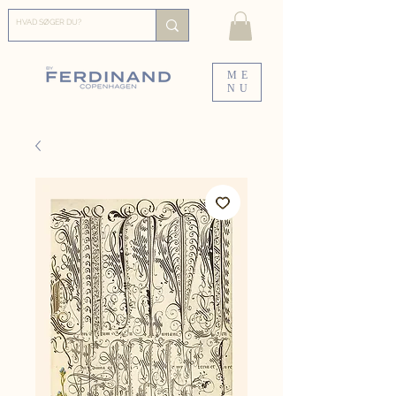
ME
NU