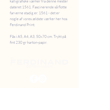
kalligrafiske værker fra denne mester
dateret 1561. Fascinerende så flotte
farverne stadig er. 1561 - det er
nogle af vores ældste værker her hos
Ferdinand Print.
Fås i A5, A4, A3, 50x70 cm. Trykt på
fint 230 gr karton-papir.
PRISER
RETUR
B2B
FAQ
GAVEKORT
OM OS