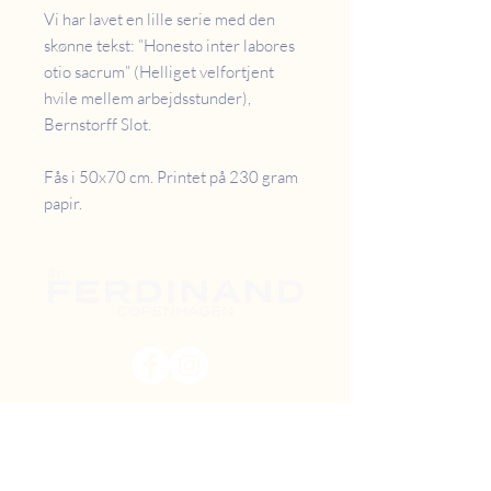
Vi har lavet en lille serie med den
skønne tekst: ”Honesto inter labores
otio sacrum” (Helliget velfortjent
hvile mellem arbejdsstunder),
Bernstorff Slot.
Fås i 50x70 cm. Printet på 230 gram
papir.
PRISER
RETUR
B2B
FAQ
GAVEKORT
OM OS