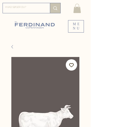
ME
NU