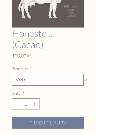
Honesto ...
(Cacao)
Pris
100,00 kr.
Størrelse
*
Antal
*
TILFØJ TIL KURV