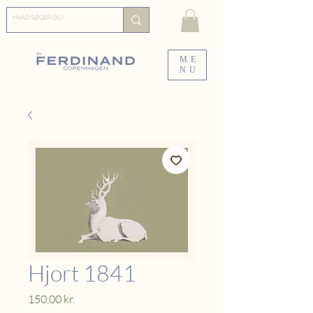
ME
NU
Hjort 1841
Pris
150,00 kr.