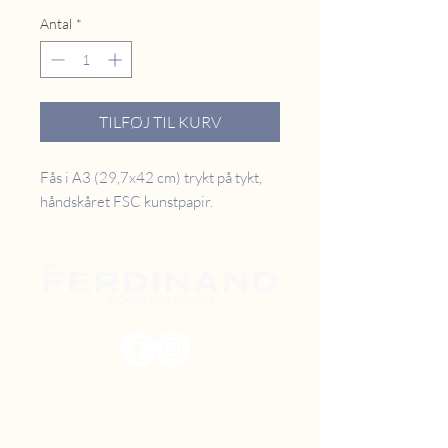
Antal
*
TILFØJ TIL KURV
Fås i A3 (29,7x42 cm) trykt på tykt,
håndskåret FSC kunstpapir.
PRISER
RETUR
B2B
FAQ