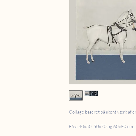
Collage baseret på skønt værk af 
Fås i 40x50, 50x70 og 60x80 cm. Tr