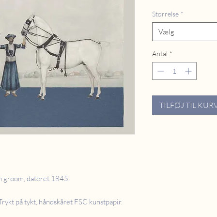
Størrelse
*
Vælg
Antal
*
TILFØJ TIL KUR
en groom, dateret 1845.
ykt på tykt, håndskåret FSC kunstpapir.