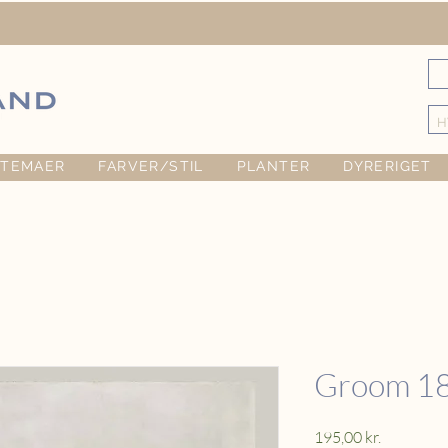
TEMAER
FARVER/STIL
PLANTER
DYRERIGET
Groom 18
Pris
195,00 kr.