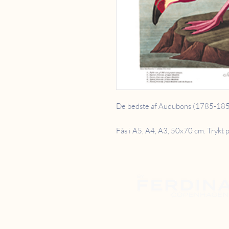
De bedste af Audubons (1785-1851)
Fås i A5, A4, A3, 50x70 cm. Trykt p
SHOWROOM
Danstrupvej 27