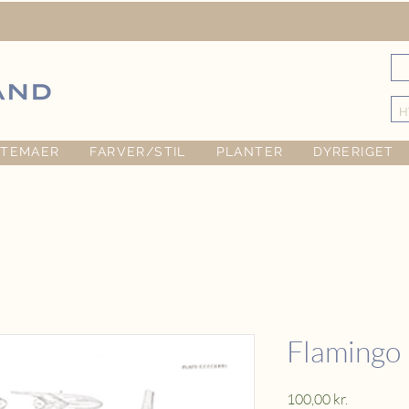
TEMAER
FARVER/STIL
PLANTER
DYRERIGET
Flamingo
Pris
100,00 kr.