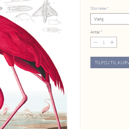
Størrelse
*
Vælg
Antal
*
TILFØJ TIL KUR