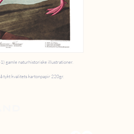
 gamle naturhistoriske illustrationer.
å tykt kvalitets kartonpapir 220gr.