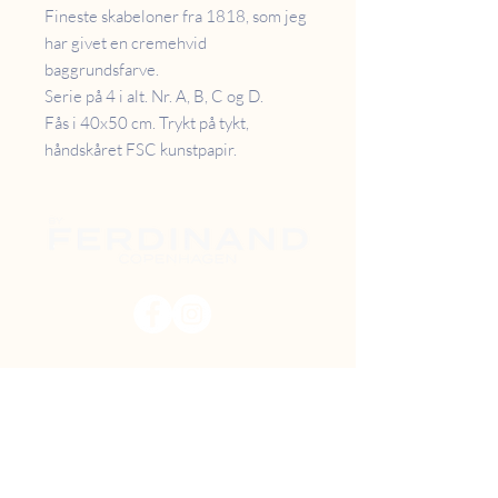
Fineste skabeloner fra 1818, som jeg
har givet en cremehvid
baggrundsfarve.
Serie på 4 i alt. Nr. A, B, C og D.
Fås i 40x50 cm. Trykt på tykt,
håndskåret FSC kunstpapir.
PRISER
RETUR
B2B
FAQ
GAVEKORT
OM OS
TILBUD
DIY MAL SELV
FIND VEJ