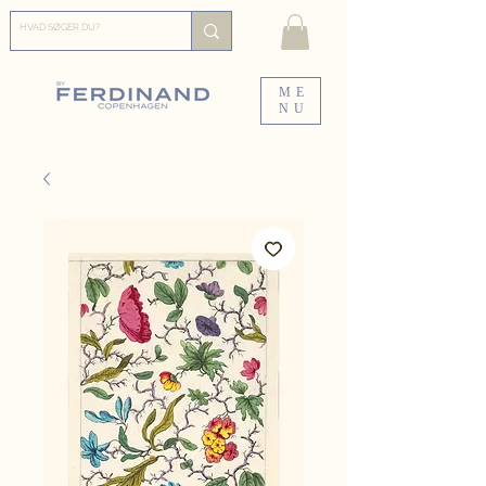
ME
NU