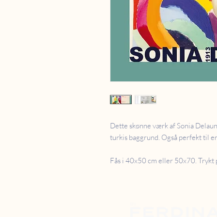
Dette skønne værk af Sonia Delaun
turkis baggrund. Også perfekt til e
Fås i 40x50 cm eller 50x70. Trykt 