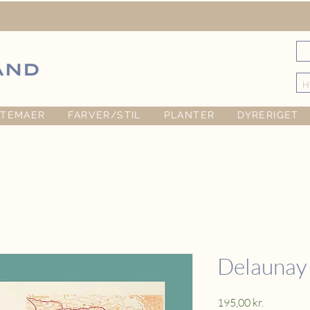
TEMAER
FARVER/STIL
PLANTER
DYRERIGET
Delaunay
Pris
195,00 kr.