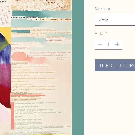
Størrelse
*
Vælg
Antal
*
TILFØJ TIL KUR