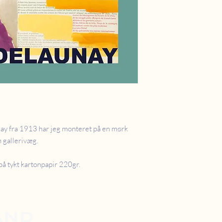
ay fra 1913 har jeg monteret på en mørk
n gallerivæg.
på tykt kartonpapir 220gr.