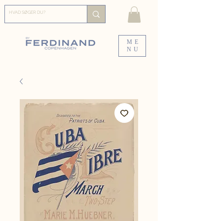
ME
NU