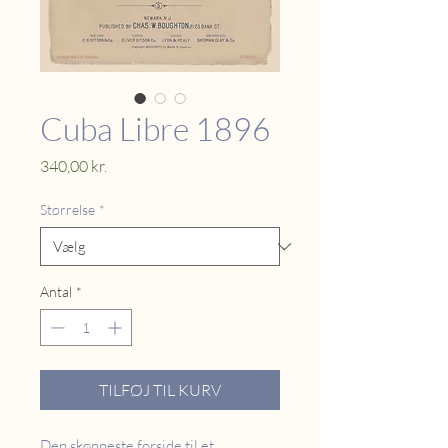
Cuba Libre 1896
Pris
340,00 kr.
Størrelse
*
Antal
*
TILFØJ TIL KURV
Den skønneste forside til et