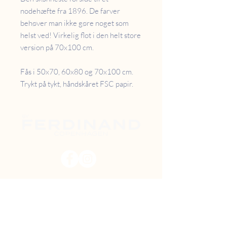
nodehæfte fra 1896. De farver
behøver man ikke gøre noget som
helst ved! Virkelig flot i den helt store
version på 70x100 cm.
Fås i 50x70, 60x80 og 70x100 cm.
Trykt på tykt, håndskåret FSC papir.
PRISER
RETUR
B2B
FAQ
GAVEKORT
OM OS
TILBUD
DIY MAL SELV