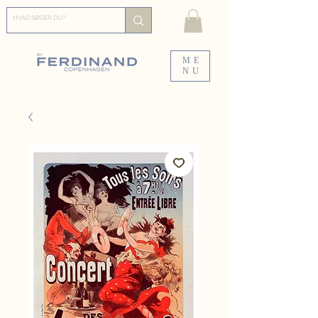
ME
NU