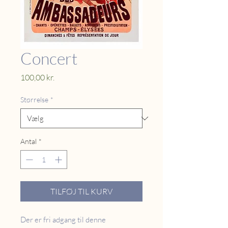
Concert
Pris
100,00 kr.
Størrelse
*
Antal
*
TILFØJ TIL KURV
Der er fri adgang til denne