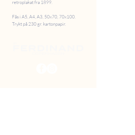
retroplakat fra 1899.
Fås i A5, A4, A3, 50x70, 70x100.
Trykt på 230 gr. kartonpapir.
PRISER
RETUR
B2B
FAQ
GAVEKORT
OM OS
TILBUD
DIY MAL SELV
FIND VEJ