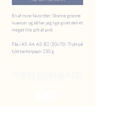
En af mine favoritter. Skønne grønne
nuancer og så har jeg lige givet den et
meget lille pift af pink.
Fås i A5, A4, A3, B2 (50x70). Trykt på
tykt kartonpapir 230 g.
PRISER
RETUR
B2B
FAQ
GAVEKORT
OM OS