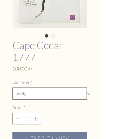
Cape Cedar
1777
Pris
100,00 kr.
Størrelse
*
Antal
*
TILFØJ TIL KURV