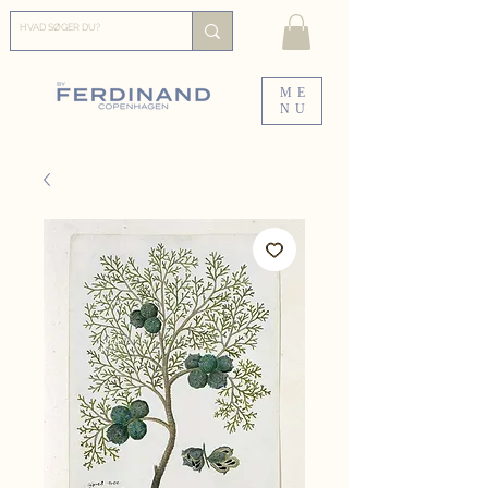
ME
NU