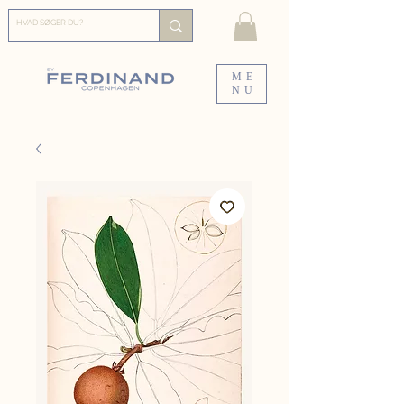
ME
NU