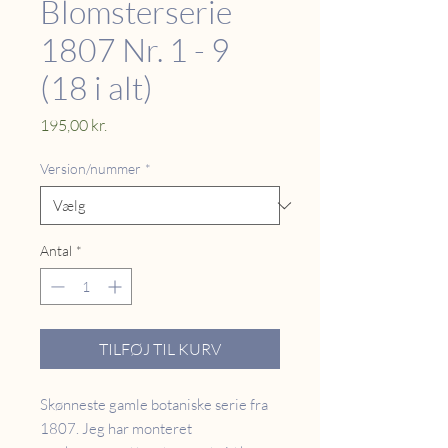
Blomsterserie
1807 Nr. 1 - 9
(18 i alt)
Pris
195,00 kr.
Version/nummer
*
Antal
*
TILFØJ TIL KURV
Skønneste gamle botaniske serie fra
1807. Jeg har monteret