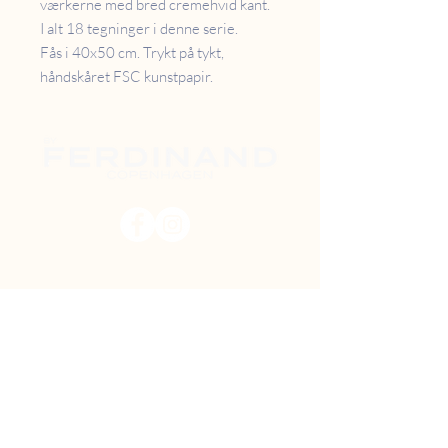
værkerne med bred cremehvid kant.
I alt 18 tegninger i denne serie.
Fås i 40x50 cm. Trykt på tykt,
håndskåret FSC kunstpapir.
PRISER
RETUR
B2B
FAQ
GAVEKORT
OM OS
TILBUD
DIY MAL SELV
FIND VEJ