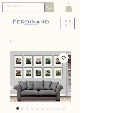
ME
NU