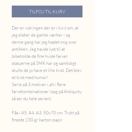
TILFØJ TIL KURV
Der er vist ingen der er i tvivl om, at
jeg elsker de gamle værker - og
denne gang har jeg kastet mig over
antikken. Jeg havde lyst til at
bibeholde de fine hvide farver
statuerne på SMK har og samtidigt
skulle de jo have et lille tvist. Det blev
et tvist med humor!
Serie på 3 motiver i alt i flere
farvekombinationer (søg på Antiquity,
så ser du hele serien).
Fås i A5, A4, A3, 50x70 cm. Trykt på
fineste 230 gr karton-papir.