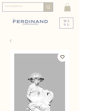
ME
NU