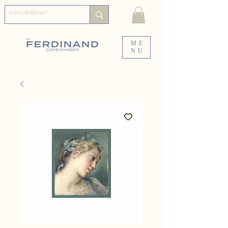
ME
NU