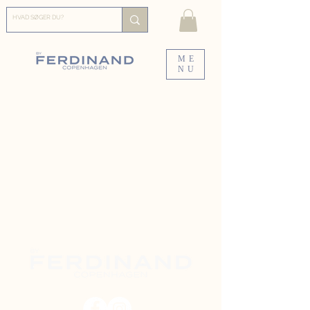
ME
NU