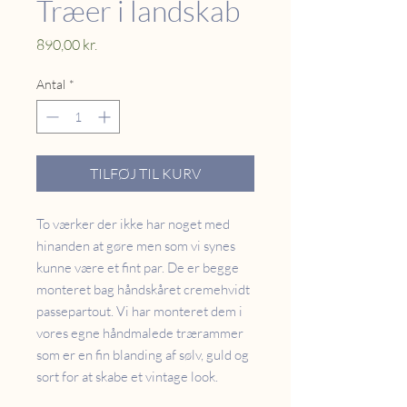
Træer i landskab
Pris
890,00 kr.
Antal
*
TILFØJ TIL KURV
To værker der ikke har noget med
hinanden at gøre men som vi synes
kunne være et fint par. De er begge
monteret bag håndskåret cremehvidt
passepartout. Vi har monteret dem i
vores egne håndmalede trærammer
som er en fin blanding af sølv, guld og
sort for at skabe et vintage look.