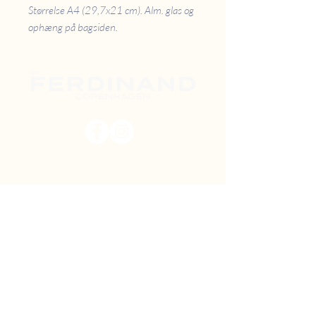
Størrelse A4 (29,7x21 cm). Alm. glas og
ophæng på bagsiden.
PRISER
RETUR
B2B
FAQ
GAVEKORT
OM OS
TILBUD
DIY MAL SELV
FIND VEJ
SHOWROOM