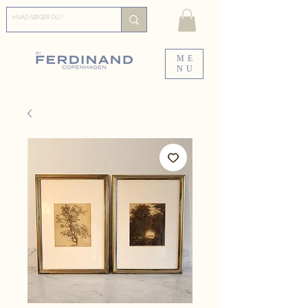
ME
NU