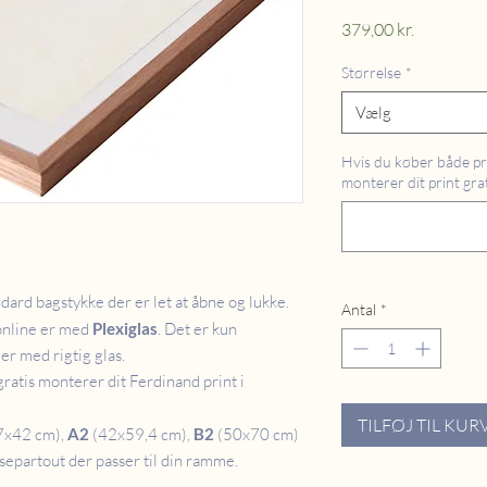
Pris
379,00 kr.
Størrelse
*
Vælg
Hvis du køber både pr
monterer dit print grat
ard bagstykke der er let at åbne og lukke.
Antal
*
online er med
Plexiglas
. Det er kun
er med rigtig glas.
gratis monterer dit Ferdinand print i
TILFØJ TIL KUR
7x42 cm),
A2
(42x59,4 cm),
B2
(50x70 cm)
separtout der passer til din ramme.