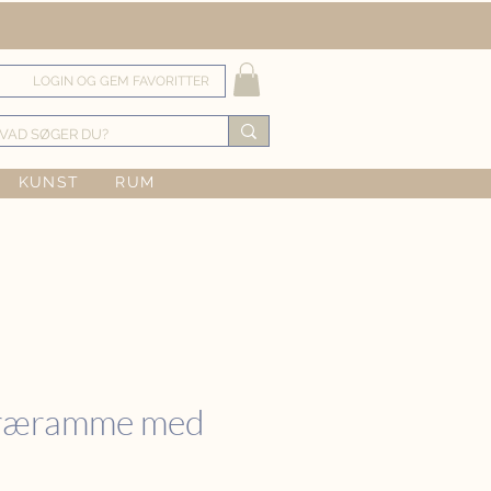
LOGIN OG GEM FAVORITTER
KUNST
RUM
Træramme med