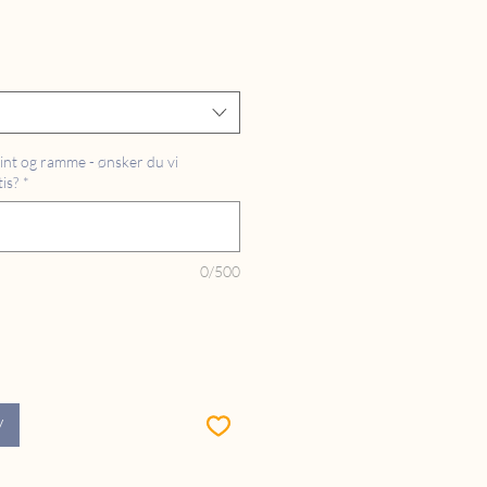
int og ramme - ønsker du vi
is?
*
0/500
V