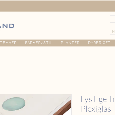
TEMAER
FARVER/STIL
PLANTER
DYRERIGET
Lys Ege 
Plexiglas