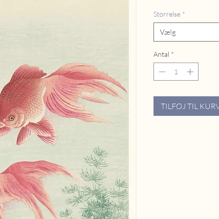
Størrelse
*
Vælg
Antal
*
TILFØJ TIL KUR