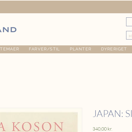
TEMAER
FARVER/STIL
PLANTER
DYRERIGET
JAPAN: Sl
Pris
340,00 kr.