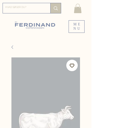
ME
NU