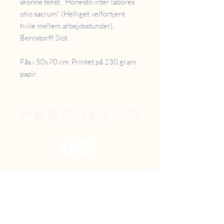
skønne tekst: ”Honesto inter labores
otio sacrum” (Helliget velfortjent
hvile mellem arbejdsstunder),
Bernstorff Slot.
Fås i 50x70 cm. Printet på 230 gram
papir.
PRISER
RETUR
B2B
FAQ
GAVEKORT
OM OS
TILBUD
DIY MAL SELV